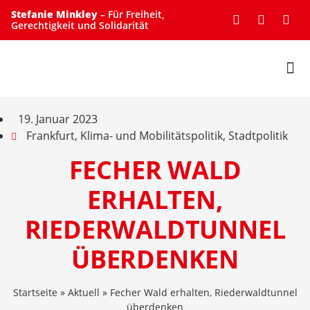
Stefanie Minkley
– Für Freiheit,
Gerechtigkeit und Solidarität
UNTERSTÜTZE MICH
19. Januar 2023
Frankfurt
,
Klima- und Mobilitätspolitik
,
Stadtpolitik
FECHER WALD
ERHALTEN,
RIEDERWALDTUNNEL
ÜBERDENKEN
Startseite
»
Aktuell
»
Fecher Wald erhalten, Riederwaldtunnel
überdenken