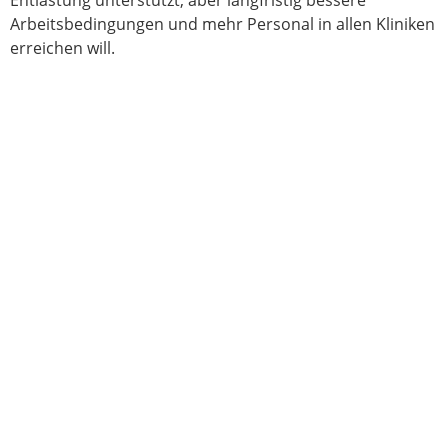
Entlastung unterstützt, aber langfristig bessere
Arbeitsbedingungen und mehr Personal in allen Kliniken
erreichen will.
Des Weiteren bin ich Mitglied bei:
ver.di
Institut für solidarische Moderne
Naturfreunde
Demokratische Linke 21
Naturbund
taz
Marburger Bund
arbeiterkind.de
Ehemalige Stipendiatin der Friedrich-Ebert-Stiftung
AWO
Radentscheid Frankfurt