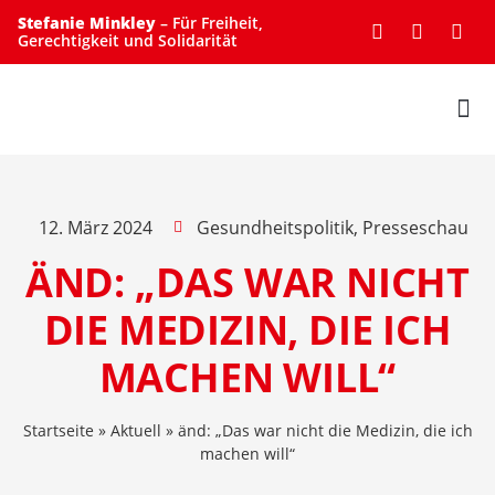
Stefanie Minkley
– Für Freiheit,
Gerechtigkeit und Solidarität
UNTERSTÜTZE MICH
12. März 2024
Gesundheitspolitik
,
Presseschau
ÄND: „DAS WAR NICHT
DIE MEDIZIN, DIE ICH
MACHEN WILL“
Startseite
»
Aktuell
»
änd: „Das war nicht die Medizin, die ich
machen will“